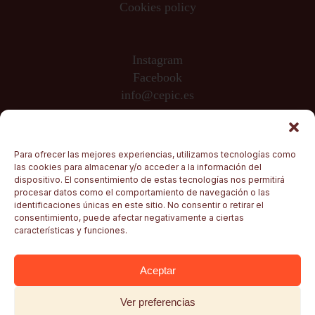
Cookies policy
Instagram
Facebook
info@cepic.es
Sponsored by
Para ofrecer las mejores experiencias, utilizamos tecnologías como
las cookies para almacenar y/o acceder a la información del
dispositivo. El consentimiento de estas tecnologías nos permitirá
procesar datos como el comportamiento de navegación o las
identificaciones únicas en este sitio. No consentir o retirar el
consentimiento, puede afectar negativamente a ciertas
características y funciones.
Aceptar
Ver preferencias
© CEPIC, Andrés Ortiz · Madrid, 2026